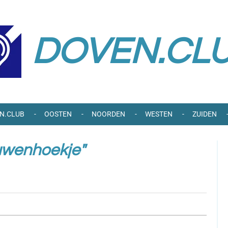
DOVEN.CL
N.CLUB
OOSTEN
NOORDEN
WESTEN
ZUIDEN
ouwenhoekje"