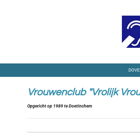
Ga
direct
naar
de
hoofdinhoud
DOVE
Vrouwenclub "Vrolijk Vr
Opgericht op 1989 te Doetinchem