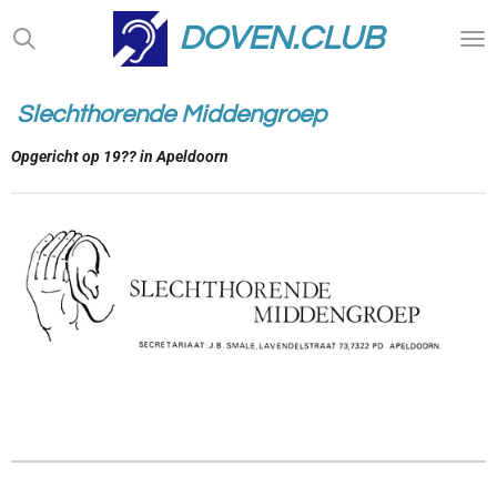
Ga
DOVEN.CLUB
direct
naar
de
Slechthorende Middengroep
hoofdinhoud
Opgericht op 19?? in Apeldoorn