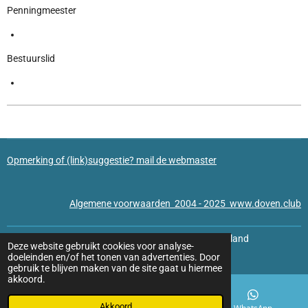
Penningmeester
Bestuurslid
Opmerking of (link)suggestie? mail de webmaster
Algemene voorwaarden 2004 - 2025 www.doven.club
© 2022 - 2026 Startpagina van Doven Clubs in Nederland
Deze website gebruikt cookies voor analyse-
Powered by
JouwWeb
doeleinden en/of het tonen van advertenties. Door
gebruik te blijven maken van de site gaat u hiermee
akkoord.
Akkoord
E-mailadres
Facebook
WhatsApp