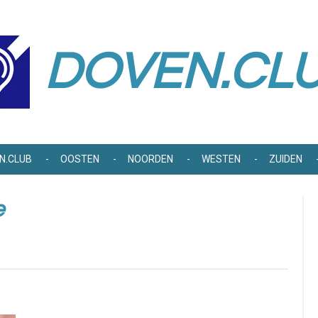
DOVEN.CL
N.CLUB
OOSTEN
NOORDEN
WESTEN
ZUIDEN
e