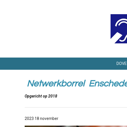
Ga
direct
naar
de
hoofdinhoud
DOVE
Netwerkborrel Ensched
Opgericht op 2018
2023 18 november