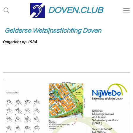
Ga
DOVEN.CLUB
direct
naar
de
Gelderse Welzijnsstichting Doven
hoofdinhoud
Opgericht op 1984