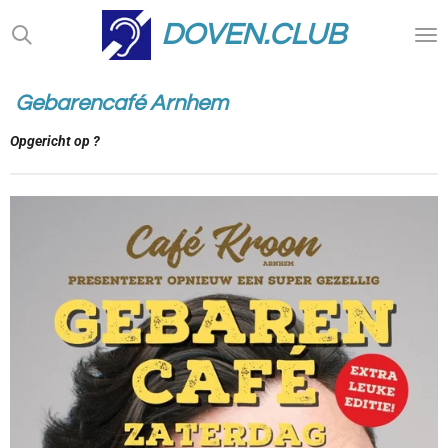
Ga
DOVEN.CLUB
direct
naar
de
Gebarencafé Arnhem
hoofdinhoud
Opgericht op ?