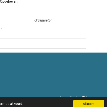
Opgeheven:
Organisator
Powered by
JouwWeb
hiermee akkoord.
Akkoord