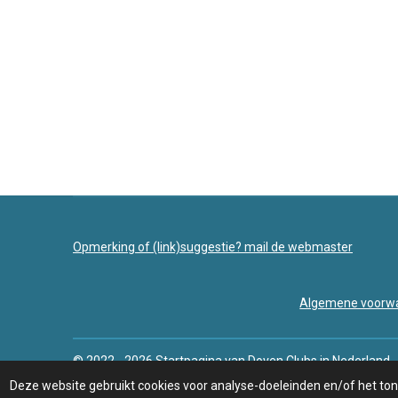
Opmerking of (link)suggestie? mail de webmaster
Algemene voorwa
© 2022 - 2026 Startpagina van Doven Clubs in Nederland
Deze website gebruikt cookies voor analyse-doeleinden en/of het tone