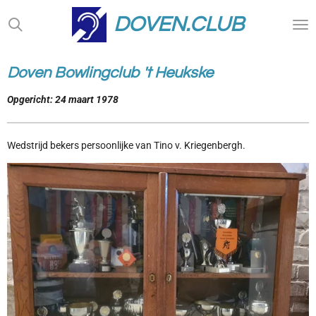
Ga
DOVEN.CLUB
direct
naar
de
Doven Bowlingclub 't Heukske
hoofdinhoud
Opgericht: 24 maart 1978
Wedstrijd bekers persoonlijke van Tino v. Kriegenbergh.